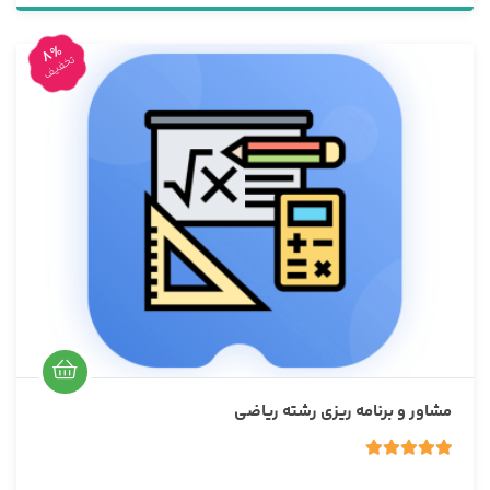
ن
ا
م
8%
تخفیف
ت
ی
ا
ز
0
ر
ا
ی
مشاور و برنامه ریزی رشته ریاضی
5.00
1 رای