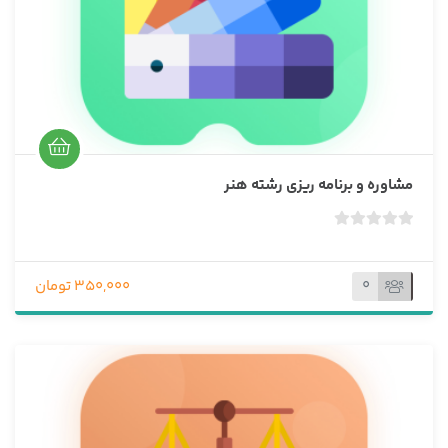
ا
ی
مشاوره و برنامه ریزی رشته هنر
ب
د
و
0
350,000 تومان
ن
ا
م
ت
ی
ا
ز