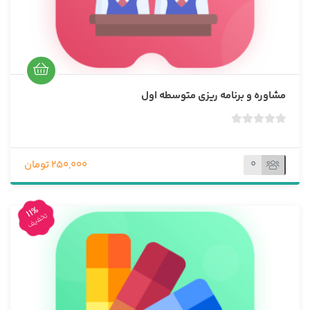
مشاوره و برنامه ریزی متوسطه اول
ب
د
و
0
250,000 تومان
ن
ا
م
11%
تخفیف
ت
ی
ا
ز
0
ر