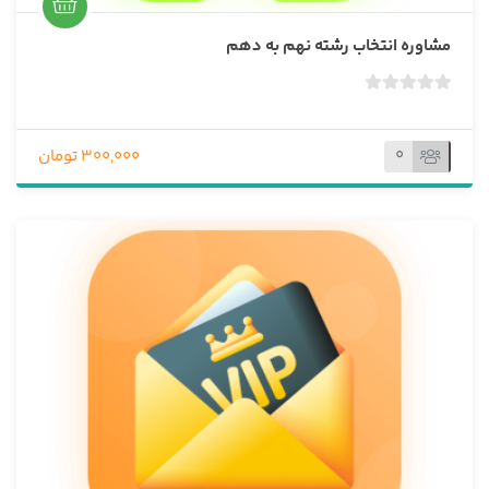
مشاوره انتخاب رشته نهم به دهم
ب
د
و
0
300,000 تومان
ن
ا
م
ت
ی
ا
ز
0
ر
ا
ی