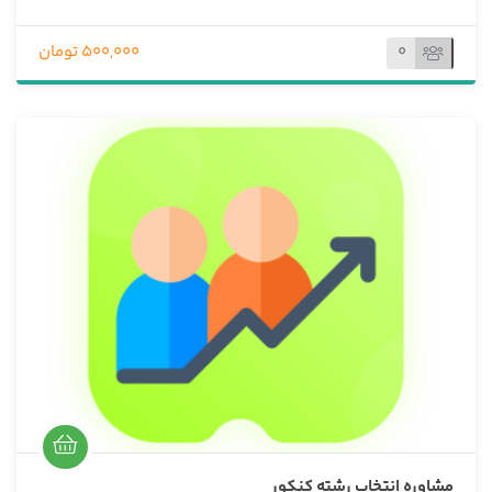
ب
د
و
0
500,000 تومان
ن
ا
م
ت
ی
ا
ز
0
ر
ا
ی
مشاوره انتخاب رشته کنکور