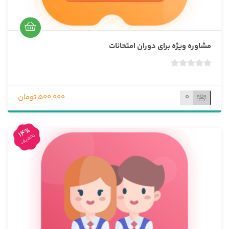
مشاوره ویژه برای دوران امتحانات
ب
د
و
0
500,000 تومان
ن
ا
م
14%
تخفیف
ت
ی
ا
ز
0
ر
ا
ی