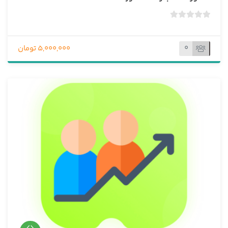
ب
د
و
0
5,000,000 تومان
ن
ا
م
ت
ی
ا
ز
0
ر
ا
ی