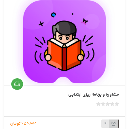
ت
ی
ا
ز
0
ر
ا
ی
مشاوره و برنامه ریزی ابتدایی
ب
د
و
0
650,000 تومان