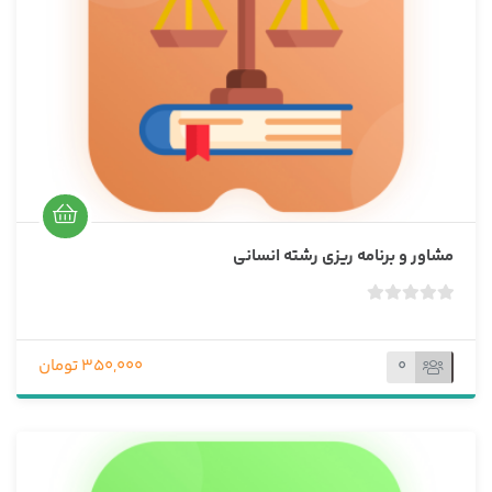
0
ر
ا
ی
مشاور و برنامه ریزی رشته انسانی
ب
د
و
0
350,000 تومان
ن
ا
م
ت
ی