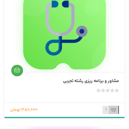
ا
ز
0
ر
ا
ی
مشاور و برنامه ریزی رشته تجربی
ب
د
و
1
350,000 تومان
ن
ا
م