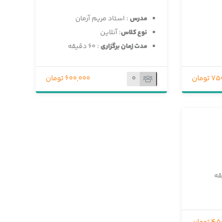
ب
د
مدرس
: استاد مریم آرمان
و
نوع کلاس
: آنلاین
ن
مدت زمان برگزاری
: ۶۰ دقیقه
ا
م
ت
0
تومان
600,000 تومان
ی
ا
ز
0
ر
ا
ی